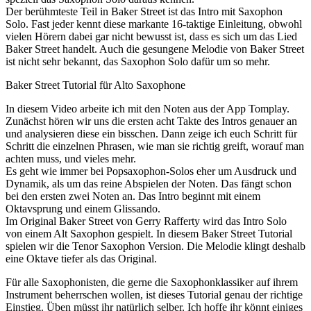
Der berühmteste Teil in Baker Street ist das Intro mit Saxophon
Solo. Fast jeder kennt diese markante 16-taktige Einleitung, obwohl
vielen Hörern dabei gar nicht bewusst ist, dass es sich um das Lied
Baker Street handelt. Auch die gesungene Melodie von Baker Street
ist nicht sehr bekannt, das Saxophon Solo dafür um so mehr.
Baker Street Tutorial für Alto Saxophone
In diesem Video arbeite ich mit den Noten aus der App Tomplay.
Zunächst hören wir uns die ersten acht Takte des Intros genauer an
und analysieren diese ein bisschen. Dann zeige ich euch Schritt für
Schritt die einzelnen Phrasen, wie man sie richtig greift, worauf man
achten muss, und vieles mehr.
Es geht wie immer bei Popsaxophon-Solos eher um Ausdruck und
Dynamik, als um das reine Abspielen der Noten. Das fängt schon
bei den ersten zwei Noten an. Das Intro beginnt mit einem
Oktavsprung und einem Glissando.
Im Original Baker Street von Gerry Rafferty wird das Intro Solo
von einem Alt Saxophon gespielt. In diesem Baker Street Tutorial
spielen wir die Tenor Saxophon Version. Die Melodie klingt deshalb
eine Oktave tiefer als das Original.
Für alle Saxophonisten, die gerne die Saxophonklassiker auf ihrem
Instrument beherrschen wollen, ist dieses Tutorial genau der richtige
Einstieg. Üben müsst ihr natürlich selber. Ich hoffe ihr könnt einiges