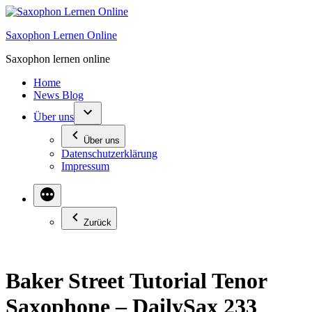
Zum
Inhalt
Saxophon Lernen Online
springen
Saxophon lernen online
Home
News Blog
Über uns
Über uns
Datenschutzerklärung
Impressum
Zurück
Baker Street Tutorial Tenor
Saxophone – DailySax 233