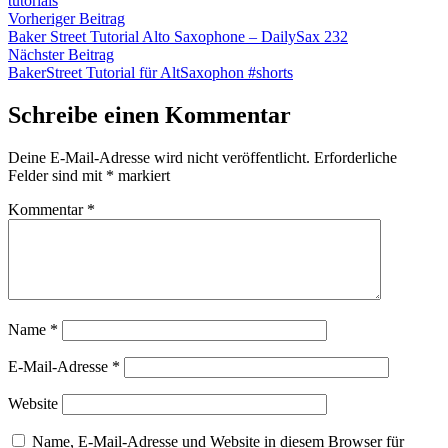
tutorials
Beitragsnavigation
Vorheriger
Vorheriger Beitrag
Beitrag:
Baker Street Tutorial Alto Saxophone – DailySax 232
Nächster
Nächster Beitrag
Beitrag:
BakerStreet Tutorial für AltSaxophon #shorts
Schreibe einen Kommentar
Deine E-Mail-Adresse wird nicht veröffentlicht.
Erforderliche
Felder sind mit
*
markiert
Kommentar
*
Name
*
E-Mail-Adresse
*
Website
Name, E-Mail-Adresse und Website in diesem Browser für