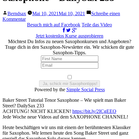
Veröffentlicht
Berndsax
Mai 10, 2021
Mai 10, 2021
Schreibe einen
von
zu
Kommentar
Baker
Besuch mich auf Facebook
Teile das Video
Street
Tutorial
Jetzt kostenlos Kurse ausprobieren
Tenor
Möchtest Du Infos zu neuen Saxophonkursen und Angeboten?
Saxophone
Trage dich in den Saxophon-Newsletter ein. Wir schicken dir gute
–
Saxophon-Tipps.
DailySax
233
Powered by the
Simple Social Press
Baker Street Tutorial Tenor Saxophone – Wie spielt man Baker
Street? DailySax 233
ACHTUNG! NICHT KLICKEN!
https://bit.ly/2ICgEEO
Jede Woche neue Videos auf dem SAXOPHONE CHANNEL!
Heute beschäftigen wir uns mit einem der berühmtesten Klassiker
für Saxophon. Wir lernen heute den Song Baker Street und ganz
speziell das Saxophon Solo daraus kennen.