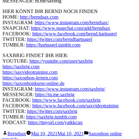
MESSENGER: m.me/saxbrig
HIER KÖNNT IHR BERND NOCH FINDEN
HOME:
http://berndsax.com
INSTAGRAM:
https://www.instagram.com/berndsax/
SNAPCHAT:
https://www.snapchat.com/add/berndsax
FACEBOOK:
https://www.facebook.com/bernd.hartnagel
TWITTER:
https://twitter.com/berndhartnagel
TUMBLR:
https://hartnagel.tumblr.com
SAXBRIG FINDET IHR HIER:
YOUTUBE:
https://youtube.com/user/saxbrig
https://saxbrig.com
https://saxvideotraining.com
https://saxophon-lernen.com
https://saxophonkurse-online.de
INSTAGRAM:
https://www.instagram.com/saxbrig/
MESSENGER:
https://m.me.saxbrig
FACEBOOK:
https://www.facebook.com/saxbrig
FACEBOOK:
https://www.facebook.com/saxvideotraining
TWITTER:
https://twitter.com/saxbrig
TUMBLR:
https://saxbrig.tumblr.com
PODCAST:
https://tinyurl.com/yatkkcuq
Veröffentlicht
Veröffentlicht
Berndsax
Mai 10, 2021
Mai 10, 2021
Saxophon online
von
unter