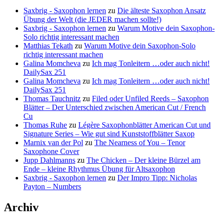
Saxbrig - Saxophon lernen
zu
Die älteste Saxophon Ansatz
Übung der Welt (die JEDER machen sollte!)
Saxbrig - Saxophon lernen
zu
Warum Motive dein Saxophon-
Solo richtig interessant machen
Matthias Tekath
zu
Warum Motive dein Saxophon-Solo
richtig interessant machen
Galina Momcheva
zu
Ich mag Tonleitern …oder auch nicht!
DailySax 251
Galina Momcheva
zu
Ich mag Tonleitern …oder auch nicht!
DailySax 251
Thomas Tauchnitz
zu
Filed oder Unfiled Reeds – Saxophon
Blätter – Der Unterschied zwischen American Cut / French
Cu
Thomas Ruhe
zu
Légère Saxophonblätter American Cut und
Signature Series – Wie gut sind Kunststoffblätter Saxop
Marnix van der Pol
zu
The Nearness of You – Tenor
Saxophone Cover
Jupp Dahlmanns
zu
The Chicken – Der kleine Bürzel am
Ende – kleine Rhythmus Übung für Altsaxophon
Saxbrig - Saxophon lernen
zu
Der Impro Tipp: Nicholas
Payton – Numbers
Archiv