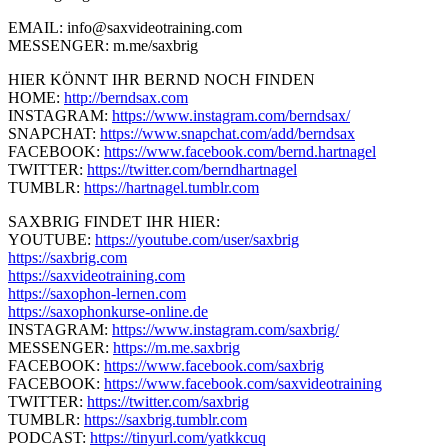
EMAIL: info@saxvideotraining.com
MESSENGER: m.me/saxbrig
HIER KÖNNT IHR BERND NOCH FINDEN
HOME:
http://berndsax.com
INSTAGRAM:
https://www.instagram.com/berndsax/
SNAPCHAT:
https://www.snapchat.com/add/berndsax
FACEBOOK:
https://www.facebook.com/bernd.hartnagel
TWITTER:
https://twitter.com/berndhartnagel
TUMBLR:
https://hartnagel.tumblr.com
SAXBRIG FINDET IHR HIER:
YOUTUBE:
https://youtube.com/user/saxbrig
https://saxbrig.com
https://saxvideotraining.com
https://saxophon-lernen.com
https://saxophonkurse-online.de
INSTAGRAM:
https://www.instagram.com/saxbrig/
MESSENGER:
https://m.me.saxbrig
FACEBOOK:
https://www.facebook.com/saxbrig
FACEBOOK:
https://www.facebook.com/saxvideotraining
TWITTER:
https://twitter.com/saxbrig
TUMBLR:
https://saxbrig.tumblr.com
PODCAST:
https://tinyurl.com/yatkkcuq