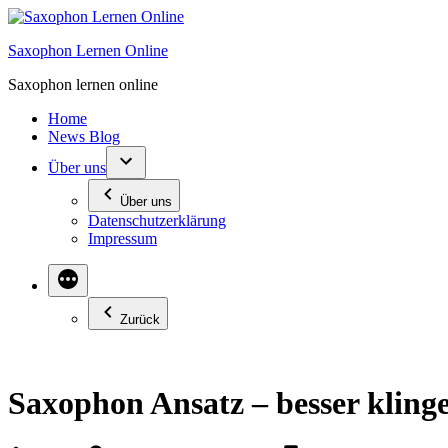
Zum
Inhalt
Saxophon Lernen Online
springen
Saxophon lernen online
Home
News Blog
Über uns
Über uns
Datenschutzerklärung
Impressum
Zurück
Saxophon Ansatz – besser kling