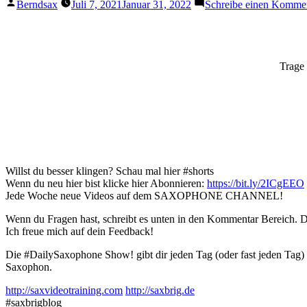
Veröffentlicht
Berndsax
Juli 7, 2021
Januar 31, 2022
Schreibe einen Komme
von
Trage 
Willst du besser klingen? Schau mal hier #shorts
Wenn du neu hier bist klicke hier Abonnieren:
https://bit.ly/2ICgEEO
Jede Woche neue Videos auf dem SAXOPHONE CHANNEL!
Wenn du Fragen hast, schreibt es unten in den Kommentar Bereich. Du
Ich freue mich auf dein Feedback!
Die #DailySaxophone Show! gibt dir jeden Tag (oder fast jeden Tag
Saxophon.
http://saxvideotraining.com
http://saxbrig.de
#saxbrigblog