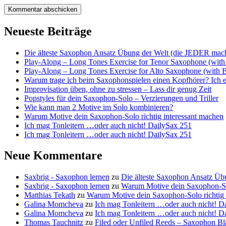
Neueste Beiträge
Die älteste Saxophon Ansatz Übung der Welt (die JEDER mache
Play-Along – Long Tones Exercise for Tenor Saxophone (with
Play-Along – Long Tones Exercise for Alto Saxophone (with 
Warum trage ich beim Saxophonspielen einen Kopfhörer? Ich erk
Improvisation üben, ohne zu stressen – Lass dir genug Zeit
Popstyles für dein Saxophon-Solo – Verzierungen und Triller
Wie kann man 2 Motive im Solo kombinieren?
Warum Motive dein Saxophon-Solo richtig interessant machen
Ich mag Tonleitern …oder auch nicht! DailySax 251
Ich mag Tonleitern …oder auch nicht! DailySax 251
Neue Kommentare
Saxbrig - Saxophon lernen
zu
Die älteste Saxophon Ansatz Üb
Saxbrig - Saxophon lernen
zu
Warum Motive dein Saxophon-Sol
Matthias Tekath
zu
Warum Motive dein Saxophon-Solo richtig 
Galina Momcheva
zu
Ich mag Tonleitern …oder auch nicht! D
Galina Momcheva
zu
Ich mag Tonleitern …oder auch nicht! D
Thomas Tauchnitz
zu
Filed oder Unfiled Reeds – Saxophon Bl