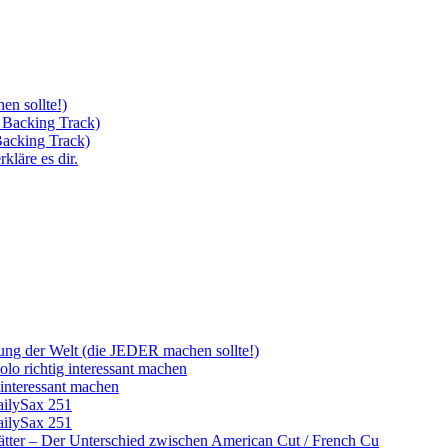
n sollte!)
 Backing Track)
Backing Track)
läre es dir.
ung der Welt (die JEDER machen sollte!)
o richtig interessant machen
interessant machen
ailySax 251
ailySax 251
ätter – Der Unterschied zwischen American Cut / French Cu