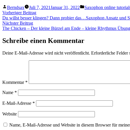
Veröffentlicht
Veröffentlicht
Berndsax
Juli 7, 2021
Januar 31, 2022
Saxophon online tutorial
von
unter
Beitragsnavigation
Vorheriger
Vorheriger Beitrag
Beitrag:
Du willst besser klingen? Dann probier das…Saxophon Ansatz und 
Nächster
Nächster Beitrag
Beitrag:
The Chicken – Der kleine Bürzel am Ende – kleine Rhythmus Übung
Schreibe einen Kommentar
Deine E-Mail-Adresse wird nicht veröffentlicht.
Erforderliche Felder 
Kommentar
*
Name
*
E-Mail-Adresse
*
Website
Name, E-Mail-Adresse und Website in diesem Browser für meine