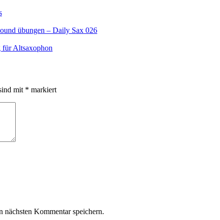
s
Sound übungen – Daily Sax 026
 für Altsaxophon
sind mit
*
markiert
n nächsten Kommentar speichern.