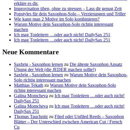
erkläre es dir.
Improvisation üben, ohne zu stressen – Lass dir genug Zeit
Popstyles für dein Saxophon-Solo – Verzierungen und Triller
Wie kann man 2 Motive im Solo kombinieren?
Warum Motive dein Saxophon-Solo richtig interessant
machen
Ich mag Tonleitern …oder auch nicht! DailySax 251
Ich mag Tonleitern …oder auch nicht! DailySax 251
Neue Kommentare
Saxbrig - Saxophon lernen
zu
Die älteste Saxophon Ansatz
Übung der Welt (die JEDER machen sollte!)
Saxbrig - Saxophon lernen
zu
Warum Motive dein Saxophon-
Solo richtig interessant machen
Matthias Tekath
zu
Warum Motive dein Saxophon-Solo
richtig interessant machen
Galina Momcheva
zu
Ich mag Tonleitern …oder auch nicht!
DailySax 251
Galina Momcheva
zu
Ich mag Tonleitern …oder auch nicht!
DailySax 251
Thomas Tauchnitz
zu
Filed oder Unfiled Reeds – Saxophon
Blätter – Der Unterschied zwischen American Cut / French
Cu