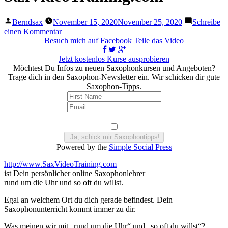
Veröffentlicht
Berndsax
November 15, 2020
November 25, 2020
Schreibe
von
zu
einen Kommentar
Saxophon
Besuch mich auf Facebook
Teile das Video
Online
lernen
Jetzt kostenlos Kurse ausprobieren
–
Möchtest Du Infos zu neuen Saxophonkursen und Angeboten?
SaxVideoTraining.com
Trage dich in den Saxophon-Newsletter ein. Wir schicken dir gute
Saxophon-Tipps.
Powered by the
Simple Social Press
http://www.SaxVideoTraining.com
ist Dein persönlicher online Saxophonlehrer
rund um die Uhr und so oft du willst.
Egal an welchem Ort du dich gerade befindest. Dein
Saxophonunterricht kommt immer zu dir.
Was meinen wir mit „rund um die Uhr“ und „so oft du willst“?