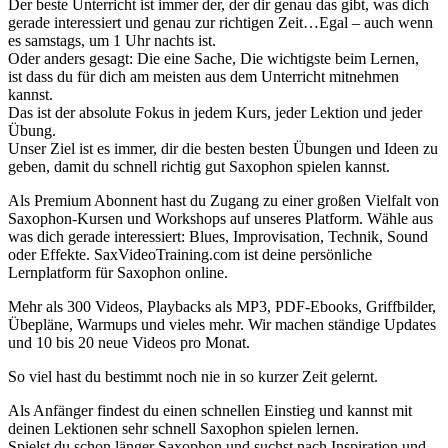
Der beste Unterricht ist immer der, der dir genau das gibt, was dich
gerade interessiert und genau zur richtigen Zeit…Egal – auch wenn
es samstags, um 1 Uhr nachts ist.
Oder anders gesagt: Die eine Sache, Die wichtigste beim Lernen,
ist dass du für dich am meisten aus dem Unterricht mitnehmen
kannst.
Das ist der absolute Fokus in jedem Kurs, jeder Lektion und jeder
Übung.
Unser Ziel ist es immer, dir die besten besten Übungen und Ideen zu
geben, damit du schnell richtig gut Saxophon spielen kannst.
Als Premium Abonnent hast du Zugang zu einer großen Vielfalt von
Saxophon-Kursen und Workshops auf unseres Platform. Wähle aus
was dich gerade interessiert: Blues, Improvisation, Technik, Sound
oder Effekte. SaxVideoTraining.com ist deine persönliche
Lernplatform für Saxophon online.
Mehr als 300 Videos, Playbacks als MP3, PDF-Ebooks, Griffbilder,
Übepläne, Warmups und vieles mehr. Wir machen ständige Updates
und 10 bis 20 neue Videos pro Monat.
So viel hast du bestimmt noch nie in so kurzer Zeit gelernt.
Als Anfänger findest du einen schnellen Einstieg und kannst mit
deinen Lektionen sehr schnell Saxophon spielen lernen.
Spielst du schon länger Saxophon und suchst nach Inspiration und