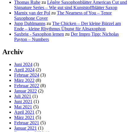
Thomas Ruhe
zu
Légère Saxophonblätter American Cut und
Signature Series – Wie gut sind Kunststoffblätter Saxop
Marnix van der Pol
zu
The Nearness of You – Tenor
Saxophone Cover
Jupp Dahlmanns
zu
The Chicken – Der kleine Bürzel am
Ende – kleine Rhythmus Übung für Altsaxophon
Saxbrig - Saxophon lernen
zu
Der Impro Tipp: Nicholas
Payton – Numbers
Archiv
Juni 2024
(3)
April 2024
(2)
Februar 2024
(3)
März 2022
(8)
Februar 2022
(8)
Januar 2022
(2)
Juli 2021
(1)
Juni 2021
(1)
Mai 2021
(5)
April 2021
(7)
März 2021
(5)
Februar 2021
(5)
Januar 2021
(1)