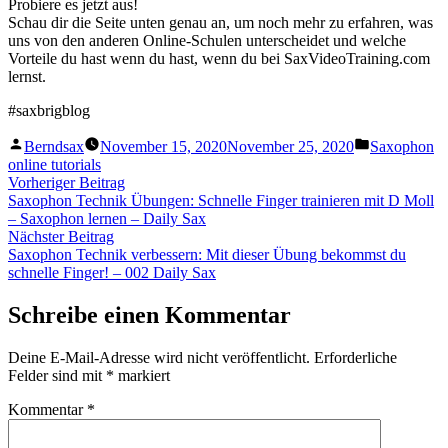
Probiere es jetzt aus!
Schau dir die Seite unten genau an, um noch mehr zu erfahren, was
uns von den anderen Online-Schulen unterscheidet und welche
Vorteile du hast wenn du hast, wenn du bei SaxVideoTraining.com
lernst.
#saxbrigblog
Veröffentlicht
Veröffentlic
Berndsax
November 15, 2020
November 25, 2020
Saxophon
von
unter
online tutorials
Beitragsnavigation
Vorheriger
Vorheriger Beitrag
Beitrag:
Saxophon Technik Übungen: Schnelle Finger trainieren mit D Moll
– Saxophon lernen – Daily Sax
Nächster
Nächster Beitrag
Beitrag:
Saxophon Technik verbessern: Mit dieser Übung bekommst du
schnelle Finger! – 002 Daily Sax
Schreibe einen Kommentar
Deine E-Mail-Adresse wird nicht veröffentlicht.
Erforderliche
Felder sind mit
*
markiert
Kommentar
*