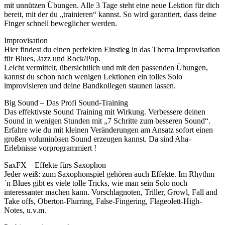
mit unnützen Übungen. Alle 3 Tage steht eine neue Lektion für dich
bereit, mit der du „trainieren“ kannst. So wird garantiert, dass deine
Finger schnell beweglicher werden.
Improvisation
Hier findest du einen perfekten Einstieg in das Thema Improvisation
für Blues, Jazz und Rock/Pop.
Leicht vermittelt, übersichtlich und mit den passenden Übungen,
kannst du schon nach wenigen Lektionen ein tolles Solo
improvisieren und deine Bandkollegen staunen lassen.
Big Sound – Das Profi Sound-Training
Das effektivste Sound Training mit Wirkung. Verbessere deinen
Sound in wenigen Stunden mit „7 Schritte zum besseren Sound“.
Erfahre wie du mit kleinen Veränderungen am Ansatz sofort einen
großen voluminösen Sound erzeugen kannst. Da sind Aha-
Erlebnisse vorprogrammiert !
SaxFX – Effekte fürs Saxophon
Jeder weiß: zum Saxophonspiel gehören auch Effekte. Im Rhythm
´n Blues gibt es viele tolle Tricks, wie man sein Solo noch
interessanter machen kann. Vorschlagnoten, Triller, Growl, Fall and
Take offs, Oberton-Flurring, False-Fingering, Flageolett-High-
Notes, u.v.m.