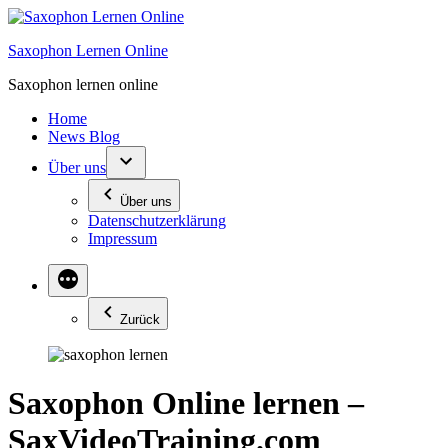
Zum
Inhalt
Saxophon Lernen Online
springen
Saxophon lernen online
Home
News Blog
Über uns
Über uns
Datenschutzerklärung
Impressum
Zurück
Saxophon Online lernen –
SaxVideoTraining.com